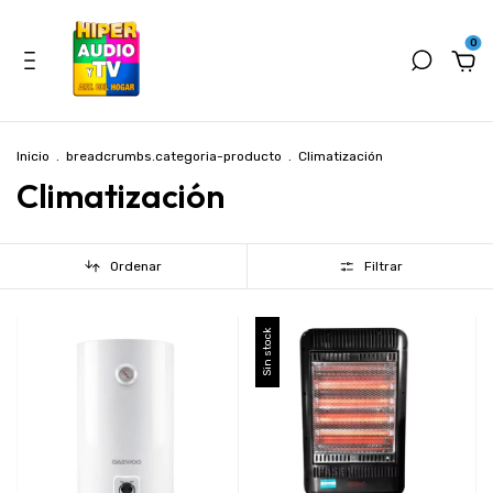
0
Inicio
.
breadcrumbs.categoria-producto
.
Climatización
Climatización
Ordenar
Filtrar
Sin stock