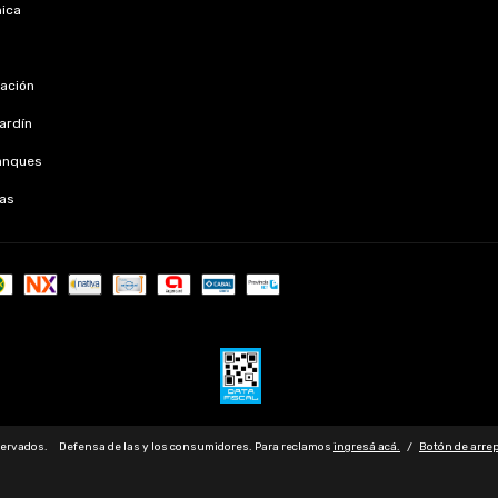
nica
s
zación
jardín
anques
as
servados.
Defensa de las y los consumidores. Para reclamos
ingresá acá.
/
Botón de arre