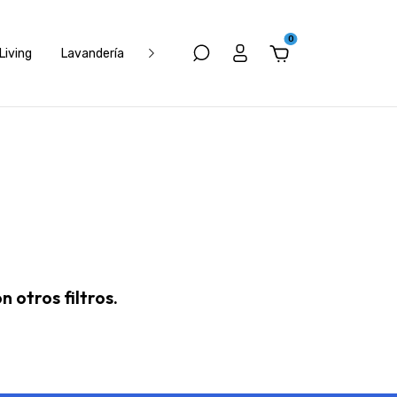
0
Living
Lavandería
Electrónica
Muebles
Climatizació
 otros filtros.