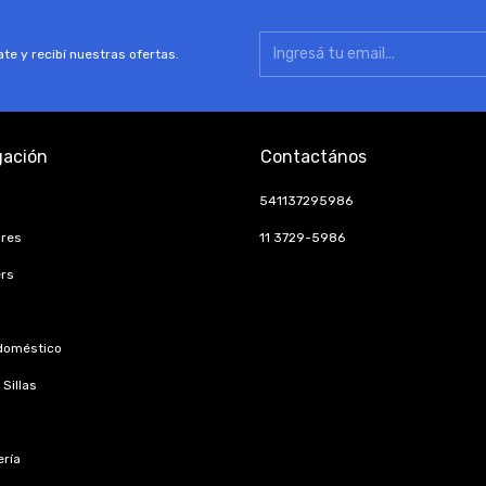
te y recibí nuestras ofertas.
ación
Contactános
541137295986
ores
11 3729-5986
rs
doméstico
Sillas
ría