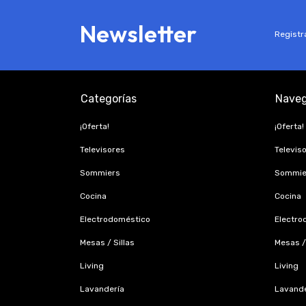
Newsletter
Registra
Categorías
Naveg
¡Oferta!
¡Oferta!
Televisores
Televis
Sommiers
Sommie
Cocina
Cocina
Electrodoméstico
Electro
Mesas / Sillas
Mesas / 
Living
Living
Lavandería
Lavande