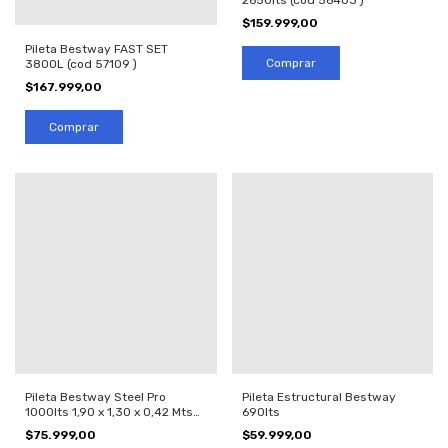
2650lts (cod 56403 )
$159.999,00
Pileta Bestway FAST SET
3800L (cod 57109 )
$167.999,00
Pileta Bestway Steel Pro
Pileta Estructural Bestway
1000lts 1,90 x 1,30 x 0,42 Mts
690lts
(cod 10473)
$75.999,00
$59.999,00