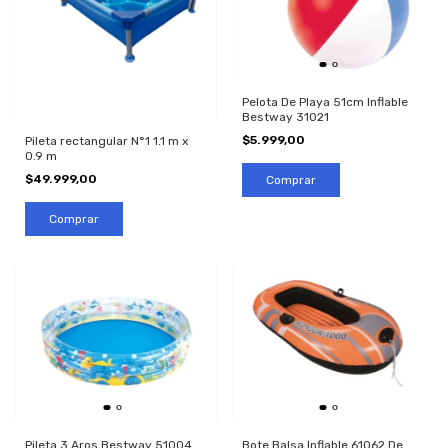
Pelota De Playa 51cm Inflable
Bestway 31021
$5.999,00
Pileta rectangular N°1 1.1 m x
0.9 m
$49.999,00
Pileta 3 Aros Bestway 51004
Bote Balsa Inflable 61062 De