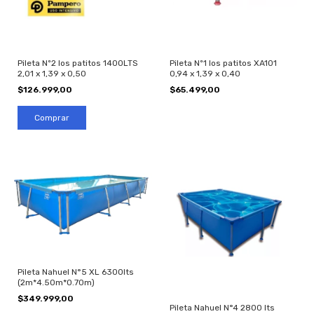
Pileta Nº2 los patitos 1400LTS
Pileta Nº1 los patitos XA101
2,01 x 1,39 x 0,50
0,94 x 1,39 x 0,40
$126.999,00
$65.499,00
Pileta Nahuel N°5 XL 6300lts
(2m*4.50m*0.70m)
$349.999,00
Pileta Nahuel N°4 2800 lts