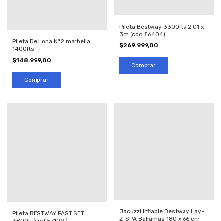
Pileta Bestway 3300lts 2.01 x
3m (cod 56404)
Pileta De Lona N°2 marbella
$269.999,00
1400lts
$148.999,00
Jacuzzi Inflable Bestway Lay-
Pileta BESTWAY FAST SET
Z-SPA Bahamas 180 x 66 cm
3800L (cod 57109 )