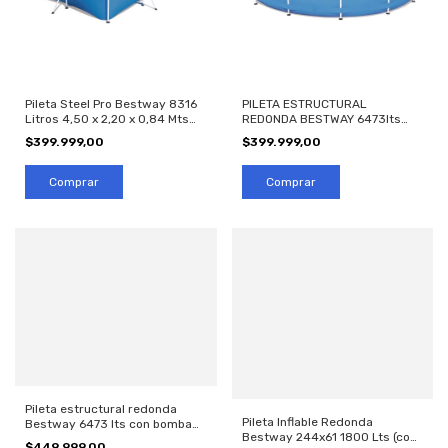
Pileta Steel Pro Bestway 8316
PILETA ESTRUCTURAL
Litros 4,50 x 2,20 x 0,84 Mts
REDONDA BESTWAY 6473lts
(cod 15606)
(cod 56706)
$399.999,00
$399.999,00
Pileta estructural redonda
Pileta Inflable Redonda
Bestway 6473 lts con bomba
Bestway 244x61 1800 Lts (cod
(cod 56681)
$449.999,00