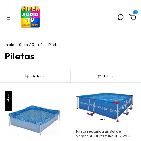
0
Inicio
.
Casa / Jardín
.
Piletas
Piletas
Ordenar
Filtrar
Sin stock
Pileta rectangular Sol de
Verano 4600lts fun300 2.2x3
m