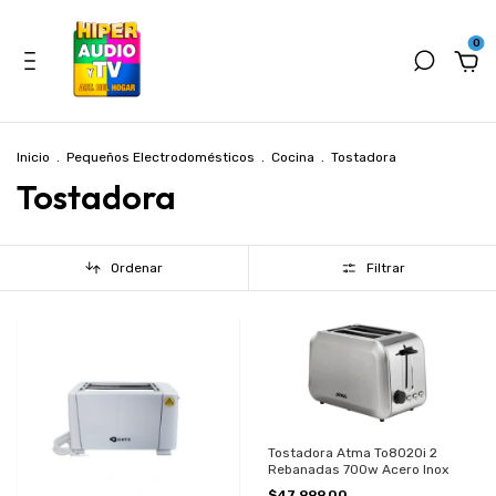
0
Inicio
.
Pequeños Electrodomésticos
.
Cocina
.
Tostadora
Tostadora
Ordenar
Filtrar
Tostadora Atma To8020i 2
Rebanadas 700w Acero Inox
$47.999,00