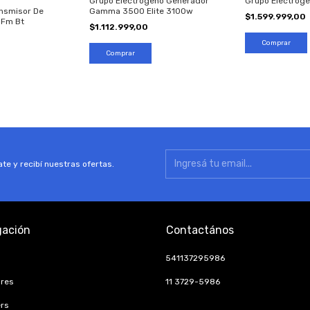
Grupo Electrogeno Generador
Grupo Electró
Gamma 3500 Elite 3100w
nsmisor De
$1.599.999,00
 Fm Bt
$1.112.999,00
te y recibí nuestras ofertas.
ación
Contactános
541137295986
ores
11 3729-5986
rs