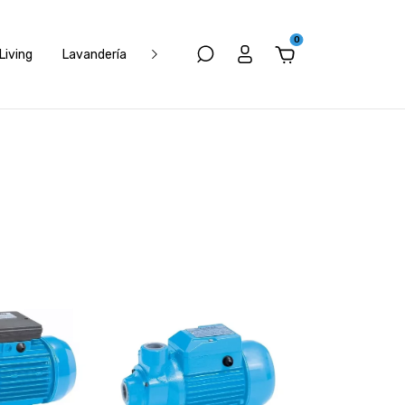
0
Living
Lavandería
Electrónica
Muebles
Climatizació