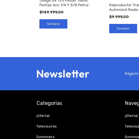
Juego De 133 Piezas Tubos
Puntas Acc 1/4 Y 3/8 Petrul
Reproductor Tra
Automóvil Radio
$149.999,00
$9.999,00
Newsletter
Registra
Categorías
Naveg
¡Oferta!
¡Oferta!
Televisores
Televis
Sommiers
Sommie