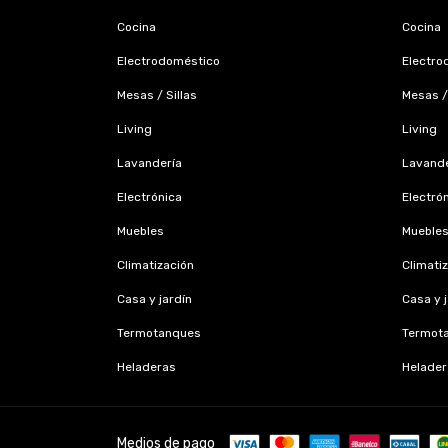
Cocina
Cocina
Electrodoméstico
Electro
Mesas / Sillas
Mesas / 
Living
Living
Lavandería
Lavande
Electrónica
Electró
Muebles
Mueble
Climatización
Climati
Casa y jardín
Casa y 
Termotanques
Termot
Heladeras
Helader
Medios de pago