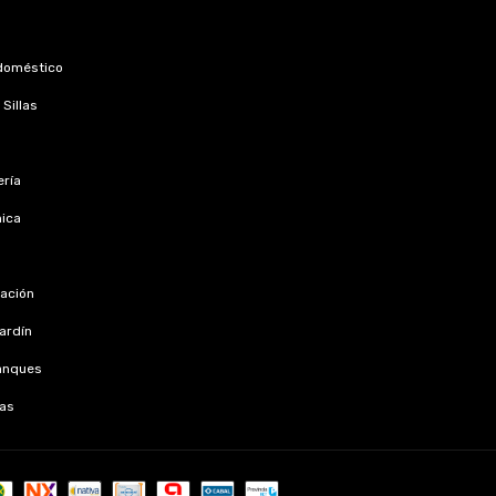
doméstico
Sillas
ría
nica
s
zación
jardín
anques
as