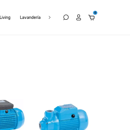
0
Living
Lavandería
Electrónica
Muebles
Climatizació