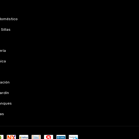
doméstico
Sillas
ría
nica
s
zación
jardín
anques
as