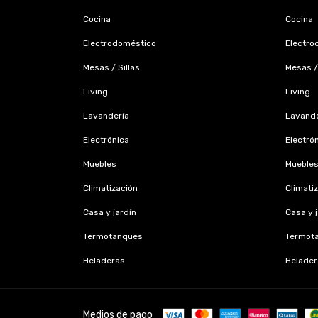
Cocina
Cocina
Electrodoméstico
Electro
Mesas / Sillas
Mesas / 
Living
Living
Lavandería
Lavande
Electrónica
Electró
Muebles
Mueble
Climatización
Climati
Casa y jardín
Casa y 
Termotanques
Termot
Heladeras
Helader
Medios de pago