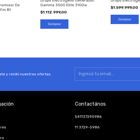
Grupo Electrogeno Generador
Grupo Electró
Gamma 3500 Elite 3100w
nsmisor De
$1.599.999,00
 Fm Bt
$1.112.999,00
te y recibí nuestras ofertas.
ación
Contactános
541137295986
ores
11 3729-5986
rs