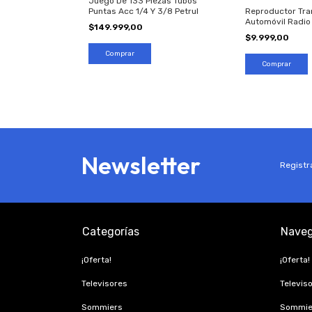
Juego De 133 Piezas Tubos
Puntas Acc 1/4 Y 3/8 Petrul
Reproductor Tra
Automóvil Radio
$149.999,00
$9.999,00
Newsletter
Registra
Categorías
Naveg
¡Oferta!
¡Oferta!
Televisores
Televis
Sommiers
Sommie