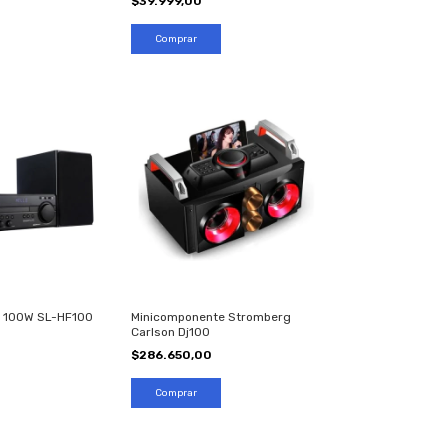
$39.999,00
 100W SL-HF100
Minicomponente Stromberg
Carlson Dj100
$286.650,00