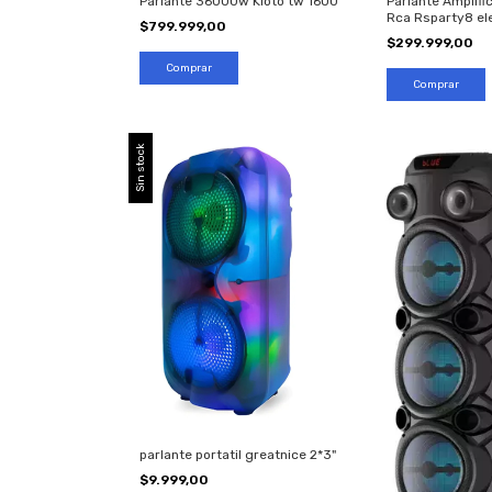
Parlante 36000w Kioto tw 1600
Parlante Amplifi
Rca Rsparty8 el
$799.999,00
$299.999,00
Sin stock
parlante portatil greatnice 2*3"
$9.999,00