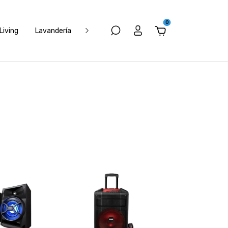
0
Living
Lavandería
Electrónica
Muebles
Climatizació