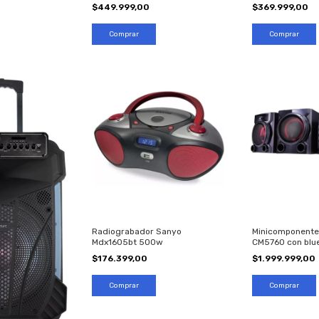
$449.999,00
$369.999,00
Radiograbador Sanyo
Minicomponent
Mdx1605bt 500w
CM5760 con blu
$176.399,00
$1.999.999,00