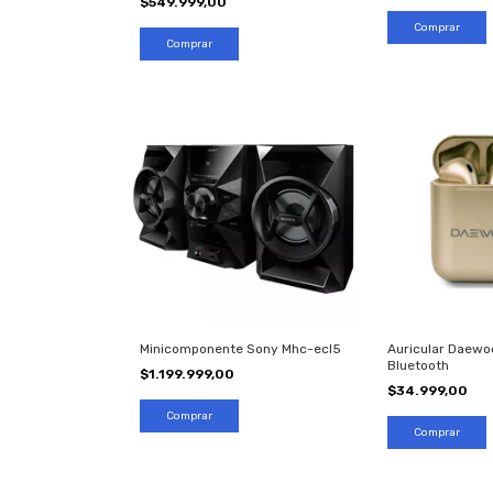
$549.999,00
Minicomponente Sony Mhc-ecl5
Auricular Daewo
Bluetooth
$1.199.999,00
$34.999,00