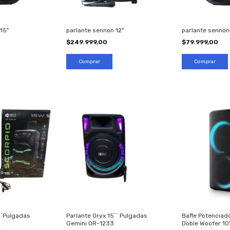
15"
parlante sennon 12"
parlante sennon
$249.999,00
$79.999,00
´´Pulgadas
Parlante Oryx 15´´ Pulgadas
Bafle Potenciad
4
Gemini OR-1233
Doble Woofer 10