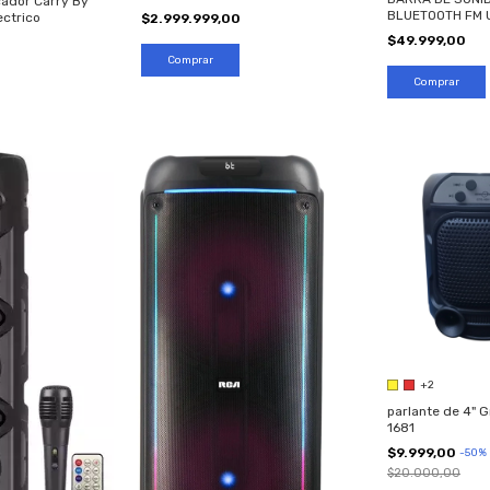
cador Carry By
BLUETOOTH FM 
ectrico
$2.999.999,00
LUCES LED RGB
$49.999,00
+2
parlante de 4" 
1681
$9.999,00
-
50
%
$20.000,00