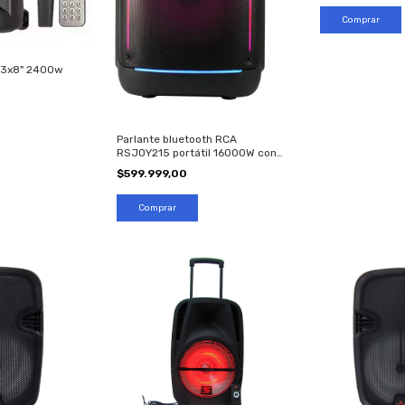
Comprar
l 3x8" 2400w
Parlante bluetooth RCA
RSJOY215 portátil 16000W con
micrófono
$599.999,00