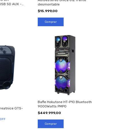
Autoestereo Onica 612 frente
USB SD AUX -
desmontable
$15.999,00
Bafle Hokutone HT-P10 Bluetooth
9000Watts PMPO
Greatnice GTS-
$449.999,00
OFF