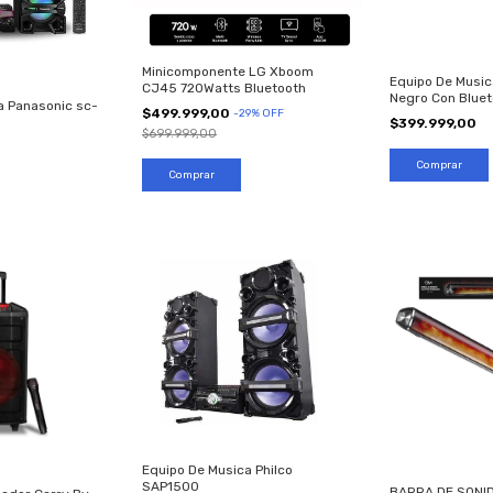
Minicomponente LG Xboom
Equipo De Music
CJ45 720Watts Bluetooth
Negro Con Bluet
a Panasonic sc-
$499.999,00
-
29
%
OFF
$399.999,00
$699.999,00
Equipo De Musica Philco
SAP1500
BARRA DE SONI