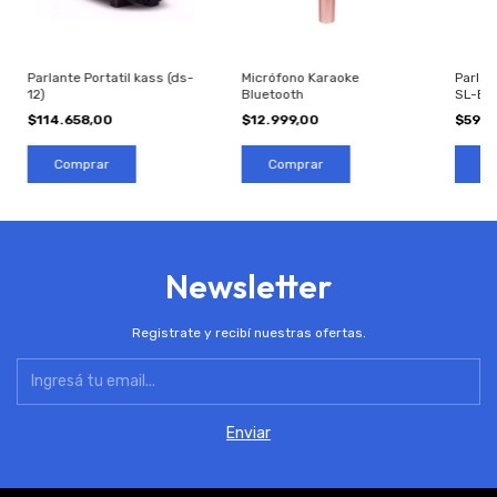
Parlante Portatil kass (ds-
Micrófono Karaoke
Parlan
12)
Bluetooth
SL-BT
$114.658,00
$12.999,00
$59.9
Newsletter
Registrate y recibí nuestras ofertas.