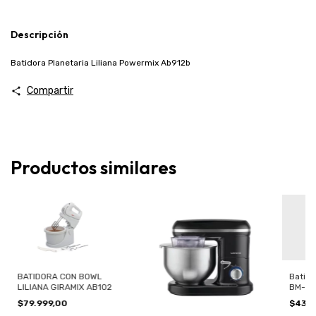
Descripción
Batidora Planetaria Liliana Powermix Ab912b
Compartir
Productos similares
BATIDORA CON BOWL
Batid
LILIANA GIRAMIX AB102
BM-16
$79.999,00
$43.2