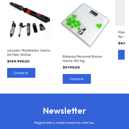
Planch
Ap-44
$44.
secador Modelador Gama
De Pelo 1200w
Balanza Personal Bonux
Hasta 150 Kg
$149.999,00
$9.199,00
Newsletter
Registrate y recibí nuestras ofertas.