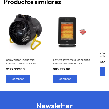
Productos similares
CALOV
ZONDA
caloventor industrial
Estufa Infrarroja Oscilante
$49.9
Liliana CFI810 3000W
Liliana Infrasol cig100
$179.999,00
$85.999,00
Newsletter