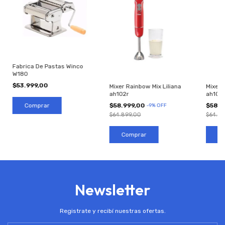
Fabrica De Pastas Winco
W180
$53.999,00
Mixer Rainbow Mix Liliana
Mixer 
ah102r
ah101
$58.999,00
$58.9
-
9
%
OFF
$64.899,00
$64.89
Newsletter
Registrate y recibí nuestras ofertas.