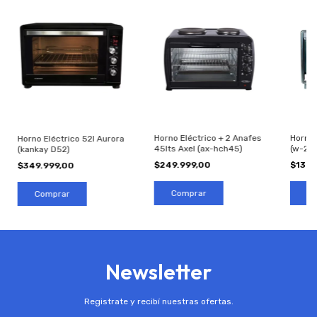
Horno Eléctrico + 2 Anafes
Horno 
Horno Eléctrico 52l Aurora
45lts Axel (ax-hch45)
(w-23)
(kankay D52)
$249.999,00
$139.
$349.999,00
Newsletter
Registrate y recibí nuestras ofertas.