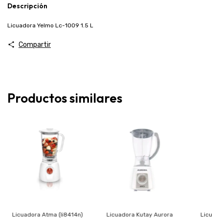
Descripción
Licuadora Yelmo Lc-1009 1.5 L
Compartir
Productos similares
Licuadora Atma (li8414n)
Licuadora Kutay Aurora
Licuad