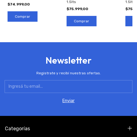
1.5lts
1.5lts
$74.999,00
$75.999,00
$75.9
Newsletter
Registrate y recibí nuestras ofertas.
Categorías