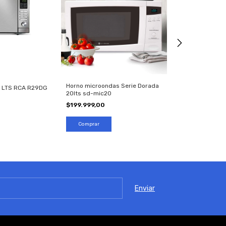
Horno microondas Serie Dorada
Microondas 28 Lt
 LTS RCA R29DG
20lts sd-mic20
Samsung (mg28
$199.999,00
$399.999,00