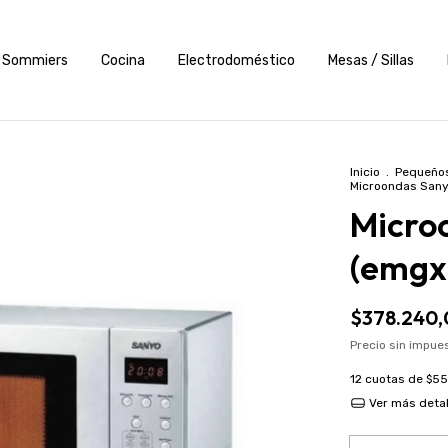
Sommiers
Cocina
Electrodoméstico
Mesas / Sillas
Inicio
.
Pequeños
Microondas Sany
Micro
(emgx
$378.240,
Precio sin impu
12
cuotas de
$55
Ver más detal