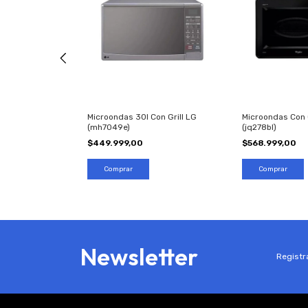
0lts
Microondas 30l Con Grill LG
Microondas Con G
(mh7049e)
(jq278bl)
$449.999,00
$568.999,00
Newsletter
Registra