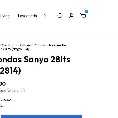
0
Living
Lavandería
Electrónica
Muebles
Climatizació
 Electrodomésticos
.
Cocina
.
Microondas
.
o 28lts (emgx2814)
ondas Sanyo 28lts
2814)
00
estos
$312.595,04
.979,52
les