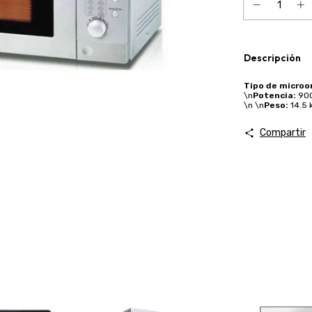
Descripción
Tipo de microo
\n
Potencia:
900
\n \n
Peso:
14.5 
Compartir