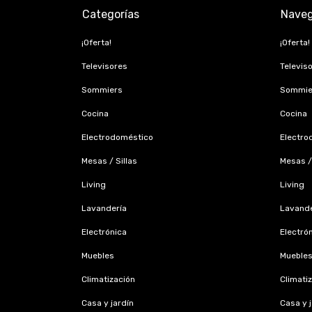
Categorías
Naveg
¡Oferta!
¡Oferta!
Televisores
Televis
Sommiers
Sommie
Cocina
Cocina
Electrodoméstico
Electro
Mesas / Sillas
Mesas / 
Living
Living
Lavandería
Lavande
Electrónica
Electró
Muebles
Mueble
Climatización
Climati
Casa y jardín
Casa y 