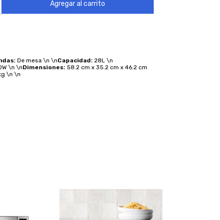
ndas:
De mesa \n \n
Capacidad:
28L \n
W \n \n
Dimensiones:
58.2 cm x 35.2 cm x 46.2 cm
kg \n \n