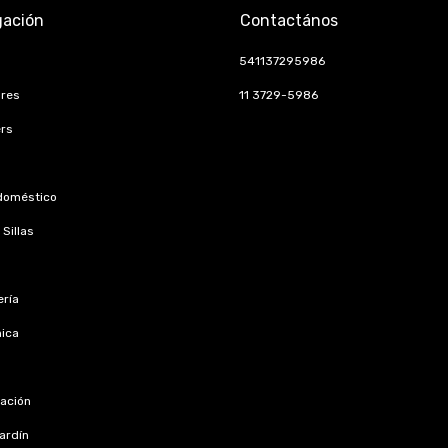
ación
Contactános
541137295986
ores
11 3729-5986
rs
doméstico
Sillas
ría
nica
s
zación
jardín