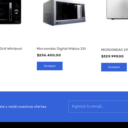
rill Whirlpool
Microondas Digital Hitplus 25l
MICROONDAS 29
$236.400,00
$329.999,00
te y recibí nuestras ofertas.