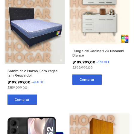
Juego de Cocina 1.20 Mosconi
Blanco
$189.999,00
-
37
%
OFF
$299.999,00
Sommier 2 Plazas 1,3m karpol
(sin Respaldo)
$199.999,00
-
44
%
OFF
$359.999,00