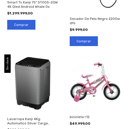
Smart Tv Kanji 75" ST005-2QW
4K Qled Android Whale Os
$1.299.999,00
Secador De Pelo Negro 2200w
dfo
$9.999,00
Sin stock
bicicleta r12
Lavarropa Kanji 4Kg
Automatico Silver Carga
$49.999,00
Superior