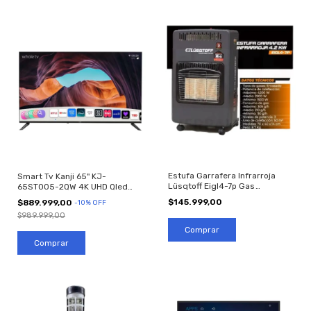
Estufa Garrafera Infrarroja
Smart Tv Kanji 65" KJ-
Lüsqtoff Eigl4-7p Gas
65ST005-2QW 4K UHD Qled
Envasado
WhaleOS Android
$145.999,00
$889.999,00
-
10
%
OFF
$989.999,00