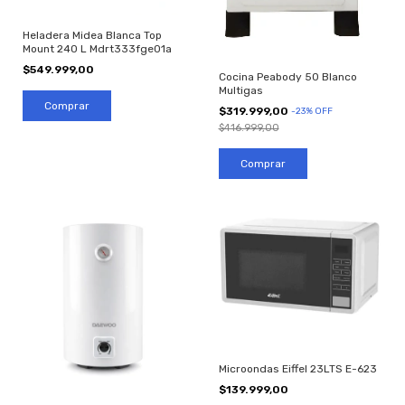
Heladera Midea Blanca Top
Mount 240 L Mdrt333fge01a
$549.999,00
Cocina Peabody 50 Blanco
Multigas
$319.999,00
-
23
%
OFF
$416.999,00
Microondas Eiffel 23LTS E-623
$139.999,00